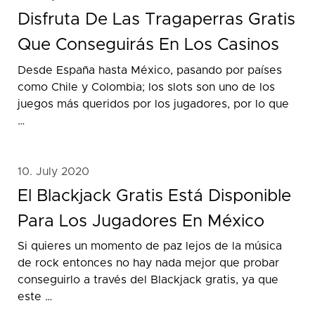
Disfruta De Las Tragaperras Gratis
Que Conseguirás En Los Casinos
Desde España hasta México, pasando por países
como Chile y Colombia; los slots son uno de los
juegos más queridos por los jugadores, por lo que
…
10. July 2020
El Blackjack Gratis Está Disponible
Para Los Jugadores En México
Si quieres un momento de paz lejos de la música
de rock entonces no hay nada mejor que probar
conseguirlo a través del Blackjack gratis, ya que
este …